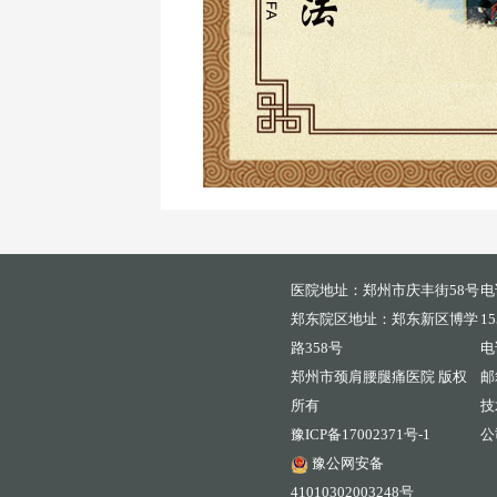
医院地址：郑州市庆丰街58号
电
郑东院区地址：郑东新区博学
15
路358号
电
郑州市颈肩腰腿痛医院 版权
邮箱
所有
技
豫ICP备17002371号-1
公
豫公网安备
41010302003248号