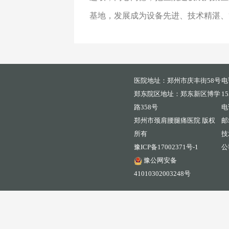
基地，发展成为设备先进、技术精湛、
医院地址：郑州市庆丰街58号
电
郑东院区地址：郑东新区博学
15
路358号
电
郑州市颈肩腰腿痛医院 版权
邮箱
所有
技
豫ICP备17002371号-1
公
豫公网安备
41010302003248号