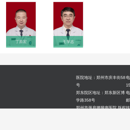
丁原宏
王学志
医院地址：郑州市庆丰街58
电
号
1
郑东院区地址：郑东新区博
电
学路358号
邮
郑州市颈肩腰腿痛医院 版权
技
所有
限
豫ICP备17002371号-1